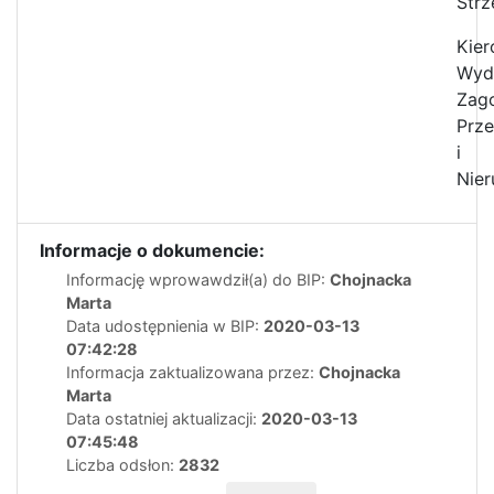
Strz
Kier
Wyd
Zag
Prze
i
Nie
Informacje o dokumencie:
Informację wprowawdził(a) do BIP:
Chojnacka
Marta
Data udostępnienia w BIP:
2020-03-13
07:42:28
Informacja zaktualizowana przez:
Chojnacka
Marta
Data ostatniej aktualizacji:
2020-03-13
07:45:48
Liczba odsłon:
2832