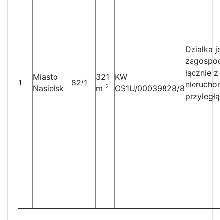
Działka j
zagospo
łącznie z
Miasto
321
KW
1
82/1
nierucho
2
Nasielsk
m
OS1U/00039828/8
przyległą