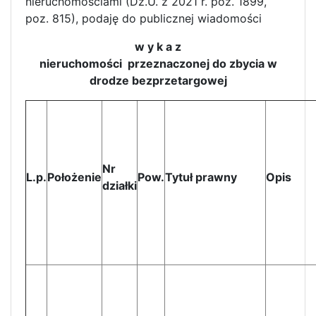
nieruchomościami (Dz.U. z 2021 r. poz. 1899,
poz. 815), podaję do publicznej wiadomości
w y k a z
nieruchomości przeznaczonej do zbycia w
drodze bezprzetargowej
Nr
L.p.
Położenie
Pow.
Tytuł prawny
Opis
działki