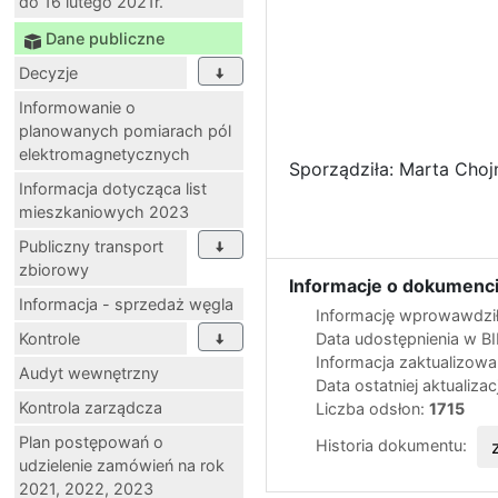
do 16 lutego 2021r.
Dane publiczne
Decyzje
Informowanie o
planowanych pomiarach pól
elektromagnetycznych
Sporządziła: Marta Chojn
Informacja dotycząca list
mieszkaniowych 2023
Publiczny transport
zbiorowy
Informacje o dokumenci
Informacja - sprzedaż węgla
Informację wprowawdził
Kontrole
Data udostępnienia w B
Informacja zaktualizow
Audyt wewnętrzny
Data ostatniej aktualizac
Kontrola zarządcza
Liczba odsłon:
1715
Plan postępowań o
Historia dokumentu:
udzielenie zamówień na rok
2021, 2022, 2023