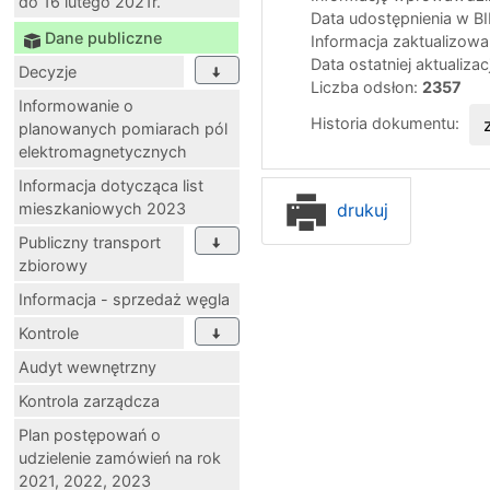
do 16 lutego 2021r.
Data udostępnienia w B
Dane publiczne
Informacja zaktualizow
Data ostatniej aktualizac
Decyzje
Liczba odsłon:
2357
Informowanie o
Historia dokumentu:
planowanych pomiarach pól
elektromagnetycznych
Informacja dotycząca list
drukuj
mieszkaniowych 2023
Publiczny transport
zbiorowy
Informacja - sprzedaż węgla
Kontrole
Audyt wewnętrzny
Kontrola zarządcza
Plan postępowań o
udzielenie zamówień na rok
2021, 2022, 2023