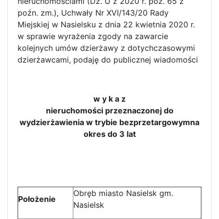
nieruchomościami (Dz. U z 2020 r. poz. 65 z
poźn. zm.), Uchwały Nr XVI/143/20 Rady
Miejskiej w Nasielsku z dnia 22 kwietnia 2020 r.
w sprawie wyrażenia zgody na zawarcie
kolejnych umów dzierżawy z dotychczasowymi
dzierżawcami, podaję do publicznej wiadomości
w y k a z
nieruchomości przeznaczonej do
wydzierżawienia w trybie bezprzetargowymna
okres do 3 lat
Obręb miasto Nasielsk gm.
Położenie
Nasielsk