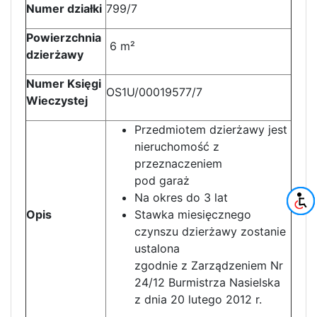
Numer działki
799/7
Powierzchnia
6 m²
dzierżawy
Numer Księgi
OS1U/00019577/7
Wieczystej
Przedmiotem dzierżawy jest
nieruchomość z
przeznaczeniem
pod garaż
Na okres do 3 lat
Opis
Stawka miesięcznego
czynszu dzierżawy zostanie
ustalona
zgodnie z Zarządzeniem Nr
24/12 Burmistrza Nasielska
z dnia 20 lutego 2012 r.