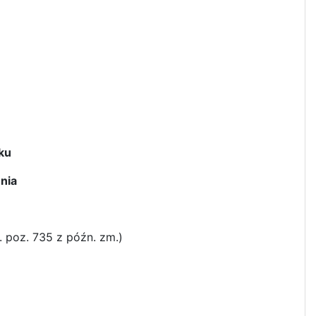
ku
nia
. poz. 735 z późn. zm.)