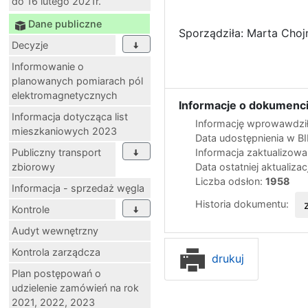
do 16 lutego 2021r.
Dane publiczne
Sporządziła: Marta Chojn
Decyzje
Informowanie o
planowanych pomiarach pól
elektromagnetycznych
Informacje o dokumenci
Informacja dotycząca list
Informację wprowawdził
mieszkaniowych 2023
Data udostępnienia w B
Publiczny transport
Informacja zaktualizow
zbiorowy
Data ostatniej aktualizac
Liczba odsłon:
1958
Informacja - sprzedaż węgla
Historia dokumentu:
Kontrole
Audyt wewnętrzny
Kontrola zarządcza
drukuj
Plan postępowań o
udzielenie zamówień na rok
2021, 2022, 2023