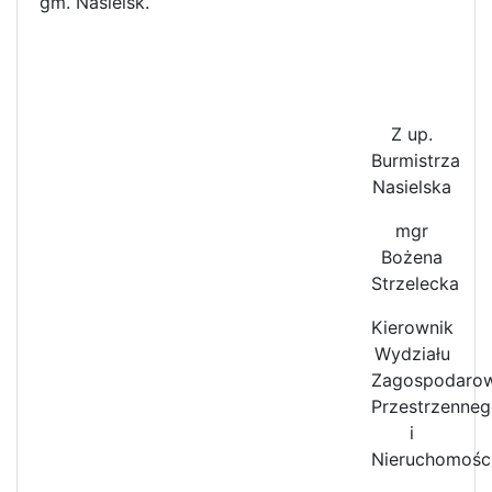
gm. Nasielsk.
Z up.
Burmistrza
Nasielska
mgr
Bożena
Strzelecka
Kierownik
Wydziału
Zagospodarow
Przestrzenne
i
Nieruchomośc