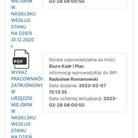
MIEJSKIM
02-28 08:00:50
W
NASIELSKU
WEDŁUG
STANU
NA DZIEŃ
31.12.2020
r.
Osoba odpowiedzialna za treść:
PDF
Biuro Kadr i Płac
WYKAZ
Informację wprowadził(a) do BIP:
PRACOWNIKÓW
Radosław Romanowski
ZATRUDNIONYCH
Data dodania:
2023-02-07
W
15:13:35
URZĘDZIE
Data ostatniej aktualizacji:
2023-
MIEJSKIM
02-28 08:00:50
W
NASIELSKU
WEDŁUG
STANU
NA DZIEŃ