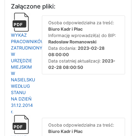
Załączone pliki:
Osoba odpowiedzialna za treść:
PDF
Biuro Kadr i Płac
WYKAZ
Informację wprowadził(a) do BIP:
PRACOWNIKÓW
Radosław Romanowski
ZATRUDNIONYCH
Data dodania:
2023-02-28
W
08:00:00
URZĘDZIE
Data ostatniej aktualizacji:
2023-
MIEJSKIM
02-28 08:00:50
W
NASIELSKU
WEDŁUG
STANU
NA DZIEŃ
31.12.2014
r.
Osoba odpowiedzialna za treść:
PDF
Biuro Kadr i Płac