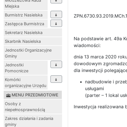
Młodzieżowa Rada
Miejska
Burmistrz Nasielska
ZPN.6730.93.2019.MCh.
Zastępca Burmistrza
Sekretarz Nasielska
Na podstawie art. 49a Ko
Skarbnik Nasielska
wiadomości:
Jednostki Organizacyjne
Gminy
dnia 13 marca 2020 roku
dowodowym zgromadzony
Jednostki
dla inwestycji polegające
Pomocnicze
Komórki
nadbudowie i prze
organizacyjne Urzędu
usługami
MENU PRZEDMIOTOWE
(parter – 1 lokal us
Osoby z
Inwestycja realizowana b
niepełnosprawnością
Zakres działania i zadania
gminy