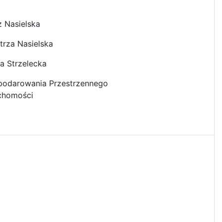
z Nasielska
trza Nasielska
a Strzelecka
podarowania Przestrzennego
uchomości