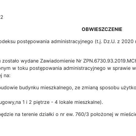
12
OBWIESZCZENIE
deksu postępowania administracyjnego (t.j. Dz.U. z 2020 r
 zostało wydane Zawiadomienie Nr ZPN.6730.93.2019.MCh.
m w toku postępowania administracyjnego w sprawie wy
j na:
budowie budynku mieszkalnego, ze zmianą sposobu użytko
ługowy,na 1 i 2 piętrze - 4 lokale mieszkalne).
ędzie na terenie działki o nr ew. 760/3 położonej w mieści