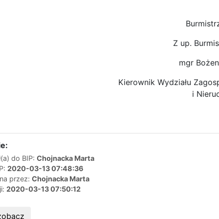
Burmistr
Z up. Burmis
mgr Bożen
Kierownik Wydziału Zagos
i Nier
e:
(a) do BIP:
Chojnacka Marta
IP:
2020-03-13 07:48:36
ana przez:
Chojnacka Marta
ji:
2020-03-13 07:50:12
zobacz