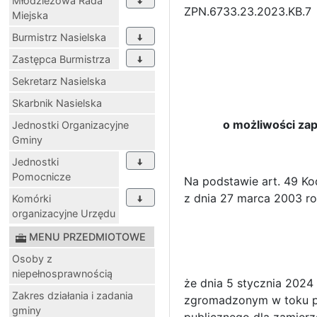
Młodzieżowa Rada
ZPN.6733.23.2023.KB.7
Miejska
Burmistrz Nasielska
Zastępca Burmistrza
Sekretarz Nasielska
Skarbnik Nasielska
o możliwości zap
Jednostki Organizacyjne
Gminy
Jednostki
Pomocnicze
Na podstawie art. 49 Ko
z dnia 27 marca 2003 ro
Komórki
organizacyjne Urzędu
MENU PRZEDMIOTOWE
Osoby z
niepełnosprawnością
że dnia 5 stycznia 202
Zakres działania i zadania
zgromadzonym w toku pos
gminy