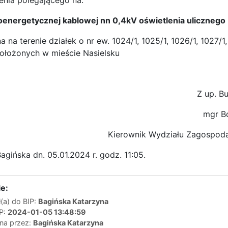
enia polegającego na:
roenergetycznej kablowej nn 0,4kV oświetlenia ulicznego
 na terenie działek o nr ew. 1024/1, 1025/1, 1026/1, 1027/1, 
położonych w mieście Nasielsku
Z up. B
mgr B
Kierownik Wydziału Zagospoda
agińska dn. 05.01.2024 r. godz. 11:05.
e:
(a) do BIP:
Bagińska Katarzyna
IP:
2024-01-05 13:48:59
ana przez:
Bagińska Katarzyna