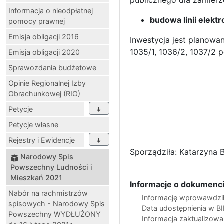
publicznego dla zamierz
Informacja o nieodpłatnej
budowa linii elekt
pomocy prawnej
Emisja obligacji 2016
Inwestycja jest planowana
1035/1, 1036/2, 1037/2 
Emisja obligacji 2020
Sprawozdania budżetowe
Opinie Regionalnej Izby
Obrachunkowej (RIO)
Petycje
Petycje własne
Rejestry i Ewidencje
Sporządziła: Katarzyna B
Narodowy Spis
Powszechny Ludności i
Mieszkań 2021
Informacje o dokumenci
Nabór na rachmistrzów
Informację wprowawdził
spisowych - Narodowy Spis
Data udostępnienia w B
Powszechny WYDŁUŻONY
Informacja zaktualizow