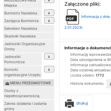
Młodzieżowa Rada
Załączone pliki:
Miejska
Burmistrz Nasielska
Informacja z dnia
PDF
Zastępca Burmistrza
2.01.2023r.
Sekretarz Nasielska
Skarbnik Nasielska
Jednostki Organizacyjne
Informacje o dokumenci
Gminy
Informację wprowawdził
Jednostki
Data udostępnienia w B
Pomocnicze
Informacja zaktualizow
Komórki
Data ostatniej aktualizac
organizacyjne Urzędu
Liczba odsłon:
1772
MENU PRZEDMIOTOWE
Historia dokumentu:
Osoby z
niepełnosprawnością
drukuj
Zakres działania i zadania
gminy