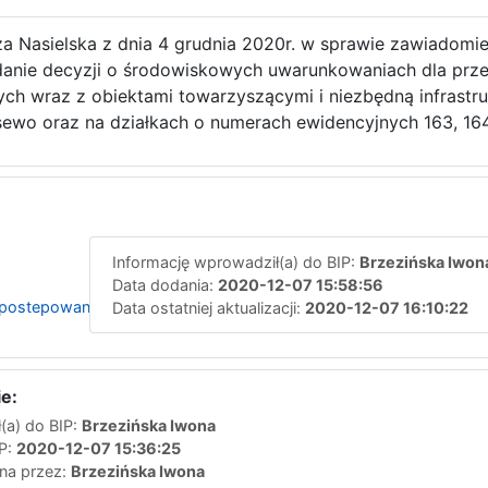
a Nasielska z dnia 4 grudnia 2020r. w sprawie zawiadomi
danie decyzji o środowiskowych uwarunkowaniach dla prz
h wraz z obiektami towarzyszącymi i niezbędną infrastruk
Kosewo oraz na działkach o numerach ewidencyjnych 163, 16
Informację wprowadził(a) do BIP:
Brzezińska Iwon
Data dodania:
2020-12-07 15:58:56
postepowania
Data ostatniej aktualizacji:
2020-12-07 16:10:22
e:
(a) do BIP:
Brzezińska Iwona
IP:
2020-12-07 15:36:25
ana przez:
Brzezińska Iwona