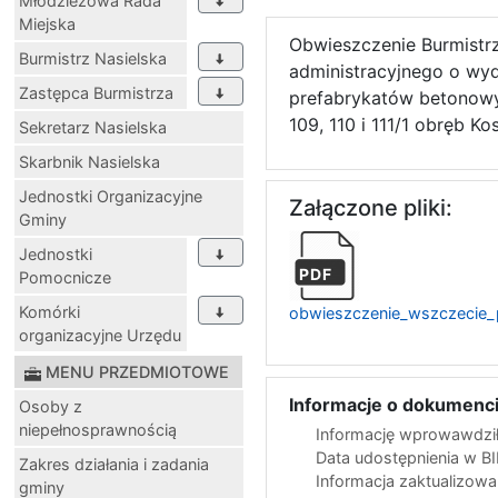
Młodzieżowa Rada
Miejska
Obwieszczenie Burmistrz
Burmistrz Nasielska
administracyjnego o wy
Zastępca Burmistrza
prefabrykatów betonowyc
109, 110 i 111/1 obręb 
Sekretarz Nasielska
Skarbnik Nasielska
Jednostki Organizacyjne
Załączone pliki:
Gminy
Jednostki
PDF
Pomocnicze
Komórki
obwieszczenie_wszczecie_
organizacyjne Urzędu
MENU PRZEDMIOTOWE
Informacje o dokumenci
Osoby z
niepełnosprawnością
Informację wprowawdził
Data udostępnienia w B
Zakres działania i zadania
Informacja zaktualizow
gminy