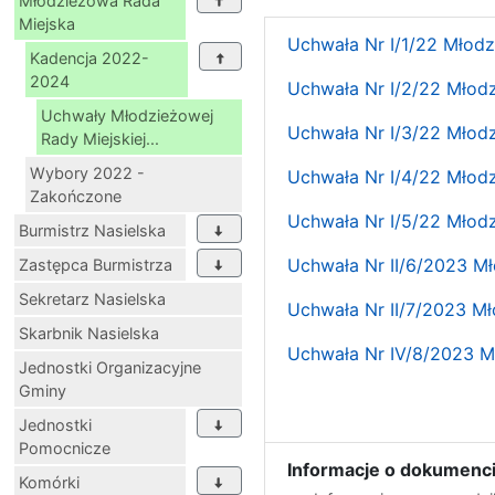
Młodzieżowa Rada
Miejska
Uchwała Nr I/1/22 Młodzi
Kadencja 2022-
2024
Uchwała Nr I/2/22 Młodz
Uchwały Młodzieżowej
Uchwała Nr I/3/22 Młodz
Rady Miejskiej...
Wybory 2022 -
Uchwała Nr I/4/22 Młodz
Zakończone
Uchwała Nr I/5/22 Młodz
Burmistrz Nasielska
Uchwała Nr II/6/2023 Mł
Zastępca Burmistrza
Sekretarz Nasielska
Uchwała Nr II/7/2023 Mł
Skarbnik Nasielska
Uchwała Nr IV/8/2023 Mł
Jednostki Organizacyjne
Gminy
Jednostki
Pomocnicze
Informacje o dokumenci
Komórki