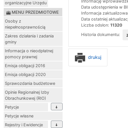
Informację wprowawdził
organizacyjne Urzędu
Data udostępnienia w B
MENU PRZEDMIOTOWE
Informacja zaktualizow
Data ostatniej aktualizac
Osoby z
Liczba odsłon:
11320
niepełnosprawnością
Historia dokumentu:
Zakres działania i zadania
gminy
Informacja o nieodpłatnej
drukuj
pomocy prawnej
Emisja obligacji 2016
Emisja obligacji 2020
Sprawozdania budżetowe
Opinie Regionalnej Izby
Obrachunkowej (RIO)
Petycje
Petycje własne
Rejestry i Ewidencje