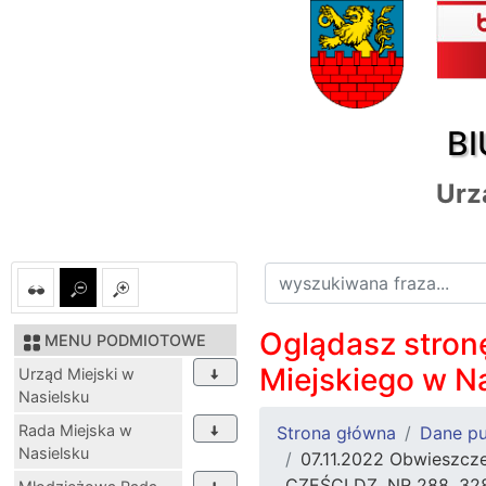
BI
Urz
Oglądasz stronę
MENU PODMIOTOWE
Miejskiego w N
Urząd Miejski w
Nasielsku
Rada Miejska w
Strona główna
Dane pu
Nasielsku
07.11.2022 Obwieszc
CZĘŚCI DZ. NR 288, 32