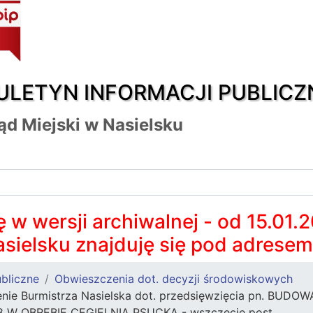
ULETYN INFORMACJI PUBLICZ
ąd Miejski w Nasielsku
 w wersji archiwalnej - od 15.01.
asielsku znajduję się pod adrese
bliczne
Obwieszczenia dot. decyzji środowiskowych
zenie Burmistrza Nasielska dot. przedsięwzięcia pn. 
8 W OBRĘBIE CEGIELNIA PSUCKA - wszczęcie post.