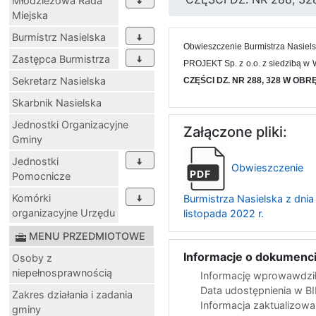
Młodzieżowa Rada
Miejska
Burmistrz Nasielska
Obwieszczenie Burmistrza Nasiel
Zastępca Burmistrza
PROJEKT Sp. z o.o. z siedzibą w 
Sekretarz Nasielska
CZĘŚCI DZ. NR 288, 328 W OB
Skarbnik Nasielska
Jednostki Organizacyjne
Załączone pliki:
Gminy
Jednostki
Obwieszczenie
PDF
Pomocnicze
Komórki
Burmistrza Nasielska z dnia
organizacyjne Urzędu
listopada 2022 r.
MENU PRZEDMIOTOWE
Informacje o dokumenci
Osoby z
niepełnosprawnością
Informację wprowawdził
Data udostępnienia w B
Zakres działania i zadania
Informacja zaktualizow
gminy