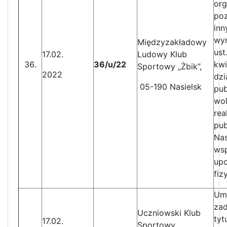
org
po
in
wym
Międzyzakładowy
ust
17.02.
Ludowy Klub
36/u/22
kwi
Sportowy „Żbik”,
2022
dzi
05-190 Nasielsk
pub
wol
rea
pub
Nas
wsp
upo
fiz
Umo
zad
Uczniowski Klub
tyt
17.02.
Sportowy