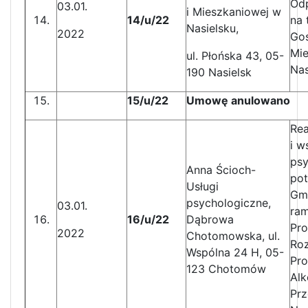
Od
03.01.
i Mieszkaniowej w
14/u/22
na 
Nasielsku,
2022
Gos
Mie
ul. Płońska 43, 05-
Nas
190 Nasielsk
15/u/22
Umowę anulowano
Rea
i w
psy
Anna Ścioch-
po
Usługi
Gmi
psychologiczne,
03.01.
ra
16/u/22
Dąbrowa
Pr
2022
Chotomowska, ul.
Ro
Wspólna 24 H, 05-
Pr
123 Chotomów
Alk
Prz