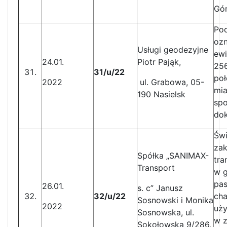
Gó
Pod
oz
Usługi geodezyjne
ewi
24.01.
Piotr Pająk,
256
31/u/22
poł
2022
ul. Grabowa, 05-
mia
190 Nasielsk
spo
dok
Świ
zak
Spółka „SANIMAX-
tra
Transport
w 
pas
26.01.
s. c” Janusz
32/u/22
cha
Sosnowski i Monika
2022
uży
Sosnowska, ul.
w z
Sokołowska 9/286,