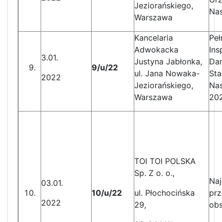
Jeziorańskiego,
Nas
Warszawa
Kancelaria
Peł
Adwokacka
Ins
3.01.
Justyna Jabłonka,
Da
9/u/22
ul. Jana Nowaka-
Sta
2022
Jeziorańskiego,
Nas
Warszawa
20
TOI TOI POLSKA
Sp. Z o. o.,
Naj
03.01.
10/u/22
ul. Płochocińska
prz
2022
29,
obs