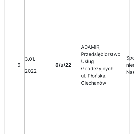
ADAMIR,
Przedsiębiorstwo
Sp
3.01.
Usług
6/u/22
nie
Geodezyjnych,
2022
Nas
ul. Płońska,
Ciechanów