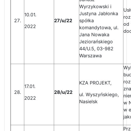
Wyrzykowski i
Usł
Justyna Jabłonka
10.01.
roz
27/u/22
spółka
od
2022
komandytowa, ul.
do
Jana Nowaka
Jeziorańskiego
44/U.5, 03-982
Warszawa
Wyk
bud
roz
KZA PROJEKT,
17.01.
zna
28/u/22
ul. Wyszyńskiego,
nie
2022
Nasielsk
w N
w e
jak
Prz