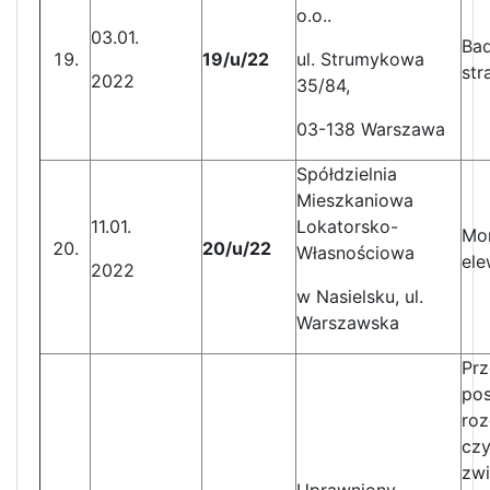
o.o..
03.01.
Bad
19/u/22
ul. Strumykowa
st
2022
35/84,
03-138 Warszawa
Spółdzielnia
Mieszkaniowa
11.01.
Lokatorsko-
Mon
20/u/22
Własnościowa
ele
2022
w Nasielsku, ul.
Warszawska
Pr
po
ro
czy
zwi