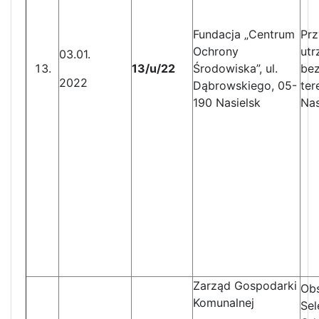
Fundacja „Centrum
Prz
Ochrony
ut
03.01.
13/u/22
Środowiska”, ul.
bez
2022
Dąbrowskiego, 05-
ter
190 Nasielsk
Nas
Zarząd Gospodarki
Obs
Komunalnej
Sel