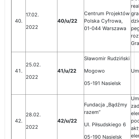
rea
Centrum Projektów
gra
17.02.
40/u/22
Polska Cyfrowa,
dzi
2022
01-044 Warszawa
pe
roz
Gra
Sławomir Rudziński
25.02.
41/u/22
Mogowo
Um
2022
05-191 Nasielsk
Umo
Fundacja „Bądźmy
zad
razem”
ele
28.02.
42/u/22
pod
Ul. Piłsudskiego 6
2022
akt
ele
05-190 Nasielsk