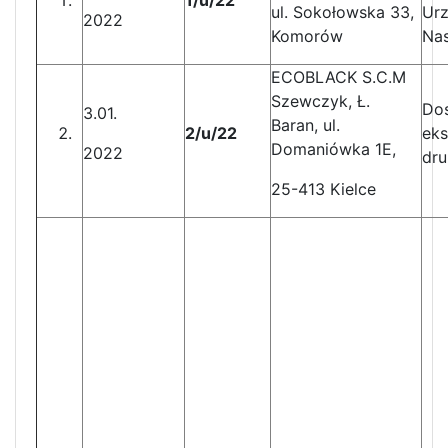
1/u/22
ul. Sokołowska 33,
Urz
2022
Komorów
Nas
ECOBLACK S.C.M
Szewczyk, Ł.
Dos
3.01.
Baran, ul.
2/u/22
eks
Domaniówka 1E,
2022
dru
25-413 Kielce