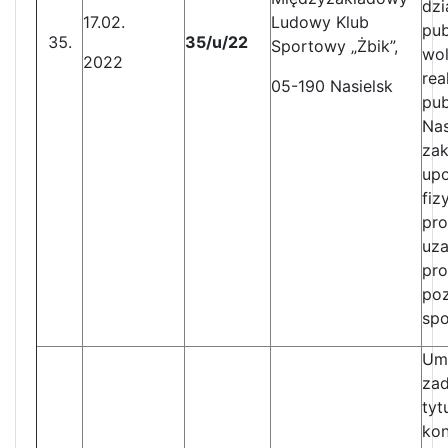
dzi
17.02.
Ludowy Klub
pub
35/u/22
Sportowy „Żbik”,
wol
2022
rea
05-190 Nasielsk
pub
Nas
zak
upo
fiz
pro
uza
pr
poz
sp
Umo
zad
tyt
kon