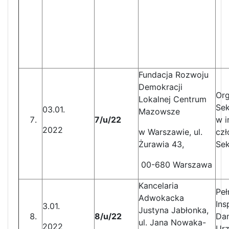
Fundacja Rozwoju
Demokracji
Org
Lokalnej Centrum
Sek
03.01.
Mazowsze
7/u/22
w i
2022
w Warszawie, ul.
czł
Żurawia 43,
Sek
00-680 Warszawa
Kancelaria
Peł
Adwokacka
Ins
3.01.
Justyna Jabłonka,
8/u/22
Da
ul. Jana Nowaka-
2022
Urz