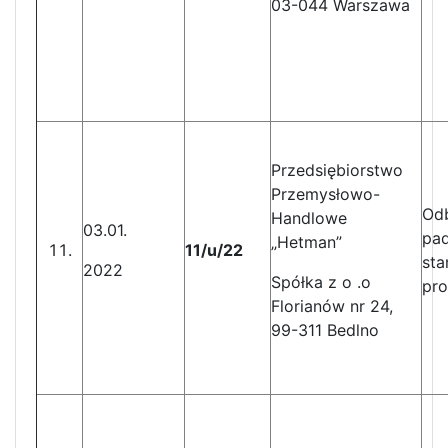
03-044 Warszawa
Przedsiębiorstwo
Przemysłowo-
Odb
Handlowe
03.01.
pad
„Hetman”
11/u/22
st
2022
Spółka z o .o
pro
Florianów nr 24,
99-311 Bedlno