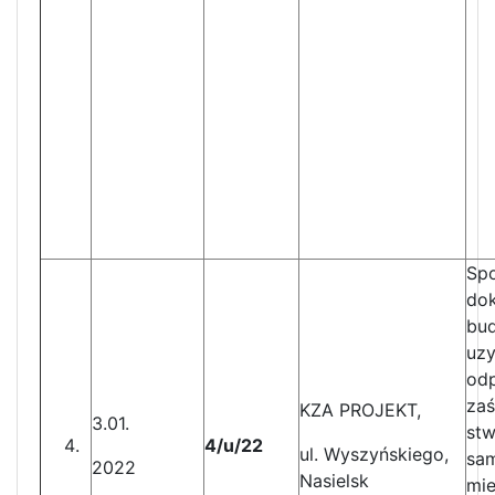
Spo
dok
bud
uzy
od
zaś
KZA PROJEKT,
3.01.
stw
4/u/22
ul. Wyszyńskiego,
sam
2022
Nasielsk
mie