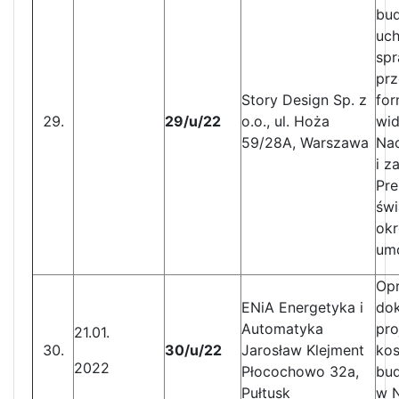
bud
uch
sp
prz
Story Design Sp. z
for
29/u/22
o.o., ul. Hoża
wid
59/28A, Warszawa
Nac
i z
Pre
świ
okr
um
Op
ENiA Energetyka i
dok
Automatyka
pro
21.01.
30/u/22
Jarosław Klejment
kos
2022
Płocochowo 32a,
bud
Pułtusk
w N