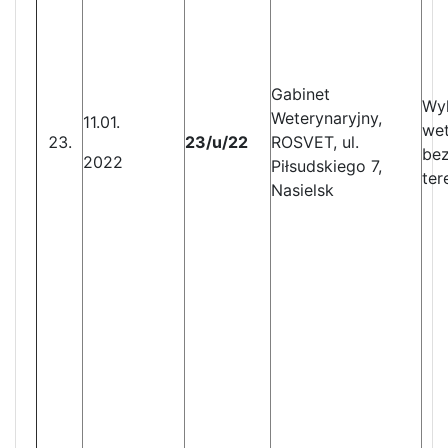
Gabinet
Wy
Weterynaryjny,
11.01.
wet
23/u/22
ROSVET, ul.
bez
2022
Piłsudskiego 7,
ter
Nasielsk