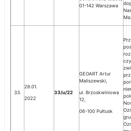
dop
01-142 Warszawa
Nas
Ma
Pr
po
ro
czy
zwi
GEOART Artur
prz
Maliszewski,
po
28.01.
nie
33/u/22
ul. Brzoskwiniowa
poł
2022
12,
Now
Ozn
06-100 Pułtusk
gru
Ozn