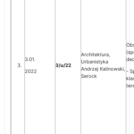
Obs
(sp
Architektura,
3.01.
dec
Urbanistyka
3/u/22
Andrzej Kalinowski,
2022
- S
Serock
kla
ter