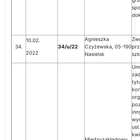
gru
spo
dok
Agnieszka
Zw
10.02.
34/u/22
Czyżewska, 05-190
prz
2022
Nasielsk
szk
Umo
zad
tyt
kon
org
po
in
wym
ust
kwi
Międzyzakładowy