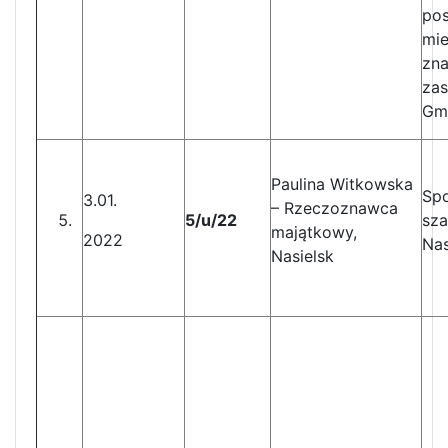
pos
mie
zna
za
Gmi
Paulina Witkowska
Spo
3.01.
– Rzeczoznawca
5/u/22
sz
majątkowy,
2022
Nas
Nasielsk