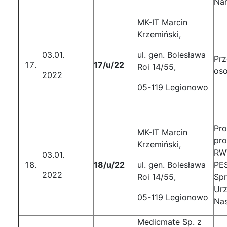
Nar
MK-IT Marcin
Krzemiński,
03.01.
ul. gen. Bolesława
Prz
17/u/22
Roi 14/55,
os
2022
05-119 Legionowo
Pro
MK-IT Marcin
pr
Krzemiński,
RWW
03.01.
18/u/22
ul. gen. Bolesława
PE
2022
Roi 14/55,
Spr
Urz
05-119 Legionowo
Nas
Medicmate Sp. z