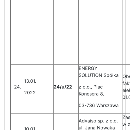
ENERGY
SOLUTION Spółka
Obs
13.01.
fak
24/u/22
z o.o., Plac
ele
2022
Konesera 8,
01.
03-736 Warszawa
Za
Advaiso sp. z o.o.
w z
ul. Jana Nowaka
10.01.