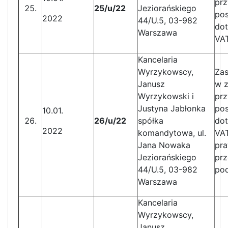
pr
25/u/22
Jeziorańskiego
po
2022
44/U.5, 03-982
do
Warszawa
VA
Kancelaria
Wyrzykowscy,
Za
Janusz
w z
Wyrzykowski i
pr
Justyna Jabłonka
po
10.01.
26/u/22
spółka
do
2022
komandytowa, ul.
VA
Jana Nowaka
pra
Jeziorańskiego
prz
44/U.5, 03-982
po
Warszawa
Kancelaria
Wyrzykowscy,
Janusz