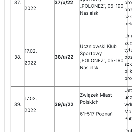
37/u/22
pr
„POLONEZ”, 05-190
2022
poz
Nasielsk
szk
pił
Umo
zad
Uczniowski Klub
tyt
17.02.
Sportowy
38/u/22
poz
„POLONEZ”, 05-190
2022
szk
Nasielsk
pił
pro
Ust
Związek Miast
ucz
17.02.
Polskich,
39/u/22
wd
2022
Mon
61-517 Poznań
Pub
Dof