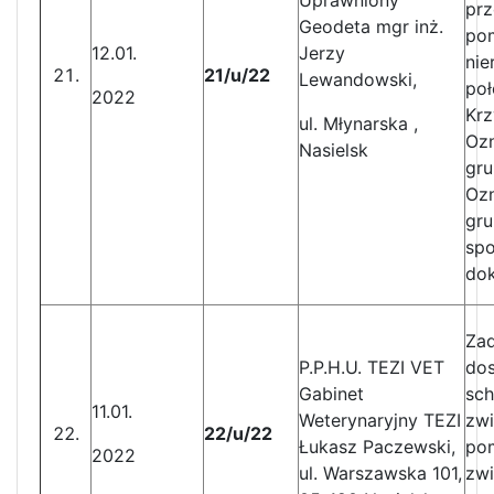
Uprawniony
prz
Geodeta mgr inż.
po
12.01.
Jerzy
nie
21/u/22
Lewandowski,
poł
2022
Krz
ul. Młynarska ,
Ozn
Nasielsk
gru
Ozn
gru
spo
dok
Zad
P.P.H.U. TEZI VET
dos
Gabinet
sc
11.01.
Weterynaryjny TEZI
zwi
22/u/22
Łukasz Paczewski,
pom
2022
ul. Warszawska 101,
zw