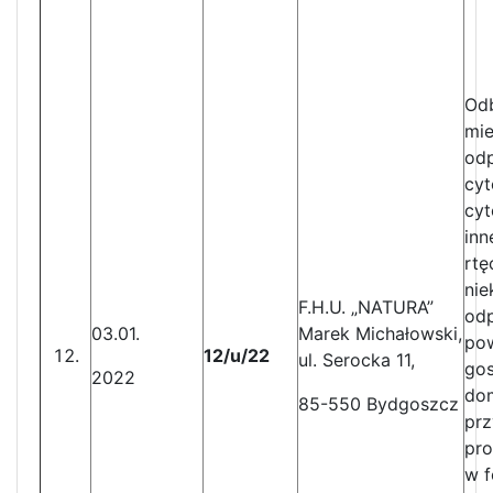
Odb
mie
odp
cyt
cyt
inn
rtę
nie
F.H.U. „NATURA”
od
03.01.
Marek Michałowski,
po
12/u/22
ul. Serocka 11,
go
2022
do
85-550 Bydgoszcz
pr
pro
w f